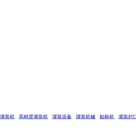
灌装机
高精度灌装机
灌装设备
灌装机械
贴标机
灌装封